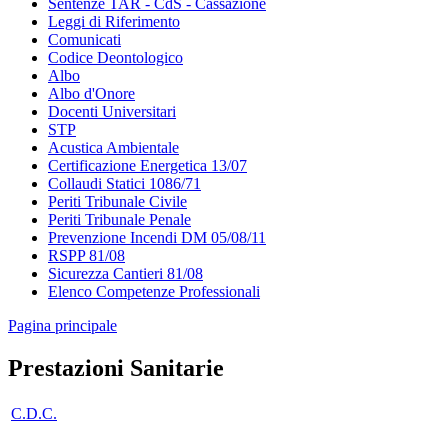
Sentenze TAR - CdS - Cassazione
Leggi di Riferimento
Comunicati
Codice Deontologico
Albo
Albo d'Onore
Docenti Universitari
STP
Acustica Ambientale
Certificazione Energetica 13/07
Collaudi Statici 1086/71
Periti Tribunale Civile
Periti Tribunale Penale
Prevenzione Incendi DM 05/08/11
RSPP 81/08
Sicurezza Cantieri 81/08
Elenco Competenze Professionali
Pagina principale
Prestazioni Sanitarie
C.D.C.