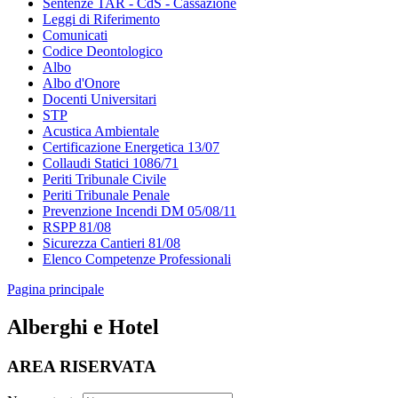
Sentenze TAR - CdS - Cassazione
Leggi di Riferimento
Comunicati
Codice Deontologico
Albo
Albo d'Onore
Docenti Universitari
STP
Acustica Ambientale
Certificazione Energetica 13/07
Collaudi Statici 1086/71
Periti Tribunale Civile
Periti Tribunale Penale
Prevenzione Incendi DM 05/08/11
RSPP 81/08
Sicurezza Cantieri 81/08
Elenco Competenze Professionali
Pagina principale
Alberghi e Hotel
AREA RISERVATA