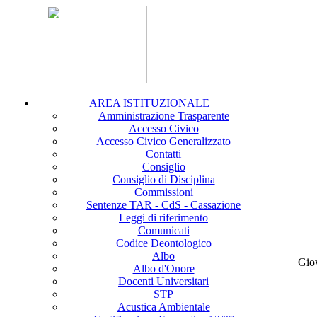
AREA ISTITUZIONALE
Amministrazione Trasparente
Accesso Civico
Accesso Civico Generalizzato
Contatti
Consiglio
Consiglio di Disciplina
Commissioni
Sentenze TAR - CdS - Cassazione
Leggi di riferimento
Comunicati
Codice Deontologico
Albo
Gio
Albo d'Onore
Docenti Universitari
STP
Acustica Ambientale