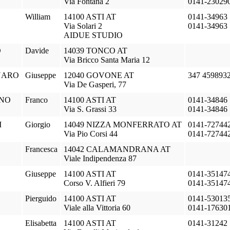
Via Fontana 2
0141-23029
William
14100 ASTI AT
0141-34963
Via Solari 2
0141-34963
AIDUE STUDIO
O
Davide
14039 TONCO AT
Via Bricco Santa Maria 12
NARO
Giuseppe
12040 GOVONE AT
347 459893
Via De Gasperi, 77
NO
Franco
14100 ASTI AT
0141-34846
Via S. Grassi 33
0141-34846
I
Giorgio
14049 NIZZA MONFERRATO AT
0141-72744
Via Pio Corsi 44
0141-72744
Francesca
14042 CALAMANDRANA AT
Viale Indipendenza 87
Giuseppe
14100 ASTI AT
0141-35147
Corso V. Alfieri 79
0141-35147
Pierguido
14100 ASTI AT
0141-53013
Viale alla Vittoria 60
0141-17630
Elisabetta
14100 ASTI AT
0141-31242