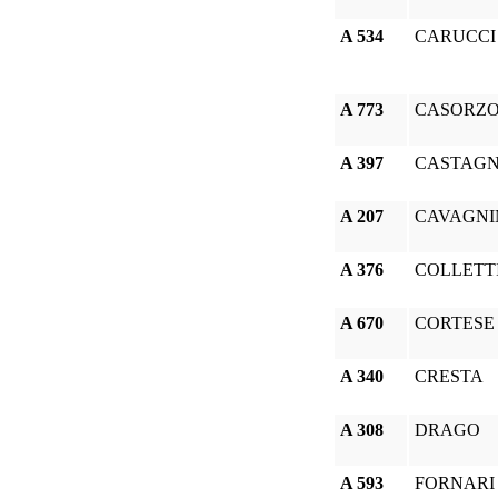
A 534
CARUCCI
A 773
CASORZ
A 397
CASTAG
A 207
CAVAGNI
A 376
COLLETT
A 670
CORTESE
A 340
CRESTA
A 308
DRAGO
A 593
FORNARI