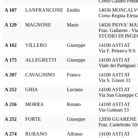
Corso Galileo Ferrar
A 107
LANFRANCONE
Emilio
14036 MONCALV
Corso Regina Elena
A 129
MAGNONE
Mario
14026 PIOVA' MA
Fraz. Gallareto - Vi
STUDIO DI ING
A 162
VILLERO
Giuseppe
14100 ASTI AT
Via F. Petrarca 9/A
A 175
ALLEGRETTI
Giuseppe
14100 ASTI AT
Viale dei Partigiani 
A 207
CAVAGNINO
Franco
14100 ASTI AT
Via S. Grassi 33
A 212
GHIA
Luciano
14100 ASTI AT
Via San Giuseppe C
A 216
MORRA
Renato
14100 ASTI AT
Via Guttuari 53
A 252
FORTE
Giuseppe
12050 GUARENE
Fraz. Castelrotto 10
A 274
RUBANO
Alfonso
14100 ASTI AT