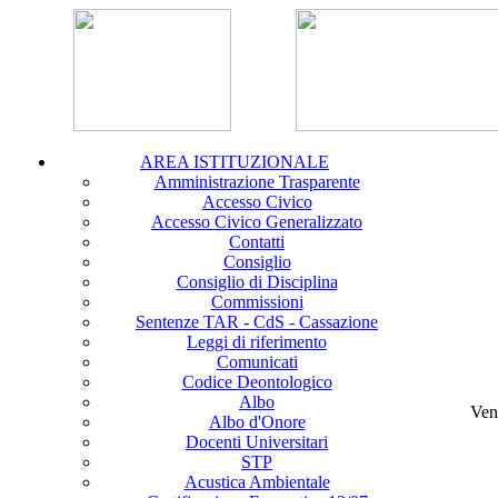
AREA ISTITUZIONALE
Amministrazione Trasparente
Accesso Civico
Accesso Civico Generalizzato
Contatti
Consiglio
Consiglio di Disciplina
Commissioni
Sentenze TAR - CdS - Cassazione
Leggi di riferimento
Comunicati
Codice Deontologico
Albo
Ven
Albo d'Onore
Docenti Universitari
STP
Acustica Ambientale